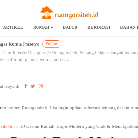
ARTIKEL
RUMAH
DAPUR
DEKORASI
BAHAN 
Follow
gas Kurnia Prasetyo
! I'am Interior Designer @ Ruangarsitek, Senang belajar banyak tentang
ver of food, games, words, and cat.
uti saya di:
h tim konten Ruangarsitek. Jika ingin update referensi tentang desain rum
sitektur
»
10 Desain Rumah Tropis Modern yang Unik & Menakjubkan