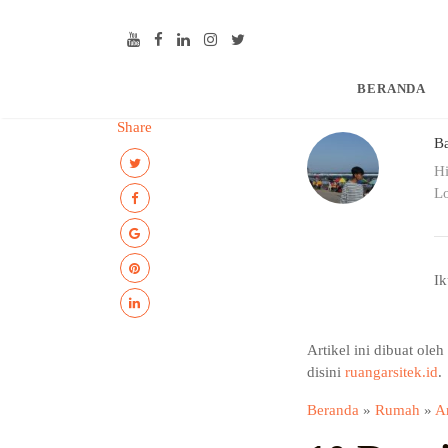
BERANDA
Share
Ba
Hi
Lo
Ik
Artikel ini dibuat ole
disini
ruangarsitek.id
.
Beranda
»
Rumah
»
Ar