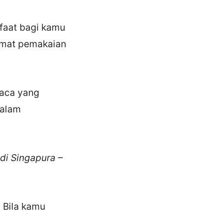
faat bagi kamu
emat pemakaian
kaca yang
dalam
di Singapura –
. Bila kamu