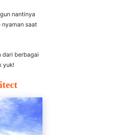
ngun nantinya
p nyaman saat
n dari berbagai
k yuk!
itect