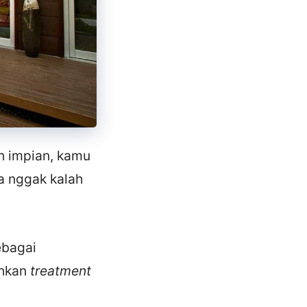
h impian, kamu
a nggak kalah
ebagai
uhkan
treatment