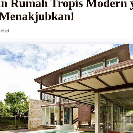
in Rumah Tropis Modern 
 Menakjubkan!
 read