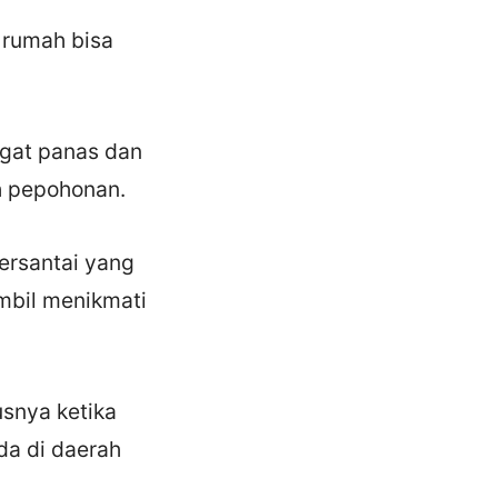
 rumah bisa
ngat panas dan
eh pepohonan.
ersantai yang
ambil menikmati
usnya ketika
da di daerah