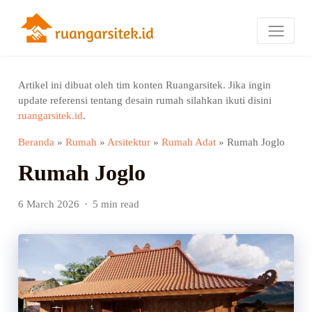
Artikel ini dibuat oleh tim konten Ruangarsitek. Jika ingin
update referensi tentang desain rumah silahkan ikuti disini
ruangarsitek.id
.
Beranda
»
Rumah
»
Arsitektur
»
Rumah Adat
»
Rumah Joglo
Rumah Joglo
6 March 2026
5 min read