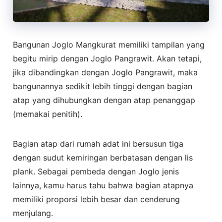
Bangunan Joglo Mangkurat memiliki tampilan yang
begitu mirip dengan Joglo Pangrawit. Akan tetapi,
jika dibandingkan dengan Joglo Pangrawit, maka
bangunannya sedikit lebih tinggi dengan bagian
atap yang dihubungkan dengan atap penanggap
(memakai penitih).
Bagian atap dari rumah adat ini bersusun tiga
dengan sudut kemiringan berbatasan dengan lis
plank. Sebagai pembeda dengan Joglo jenis
lainnya, kamu harus tahu bahwa bagian atapnya
memiliki proporsi lebih besar dan cenderung
menjulang.