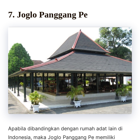
7. Joglo Panggang Pe
Apabila dibandingkan dengan rumah adat lain di
Indonesia, maka Joglo Panggang Pe memiliki