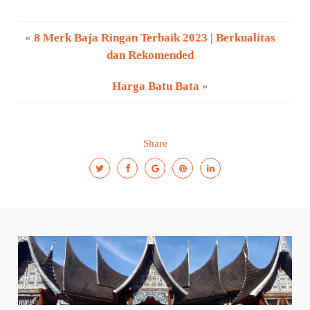
«
8 Merk Baja Ringan Terbaik 2023 | Berkualitas
dan Rekomended
Harga Batu Bata
»
Share