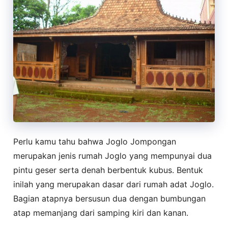
Perlu kamu tahu bahwa Joglo Jompongan
merupakan jenis rumah Joglo yang mempunyai dua
pintu geser serta denah berbentuk kubus. Bentuk
inilah yang merupakan dasar dari rumah adat Joglo.
Bagian atapnya bersusun dua dengan bumbungan
atap memanjang dari samping kiri dan kanan.