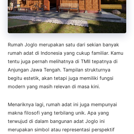
Rumah Joglo merupakan satu dari sekian banyak
rumah adat di Indonesia yang cukup familiar. Kamu
tentu juga pernah melihatnya di TMII tepatnya di
Anjungan Jawa Tengah. Tampilan strukturnya
begitu estetik, akan tetapi juga memiliki fungsi
modern yang masih relevan di masa kini.
Menariknya lagi, rumah adat ini juga mempunyai
makna filosofi yang terbilang unik. Apa yang
terwujud di dalam bangunan adat Joglo ini
merupakan simbol atau representasi perspektif