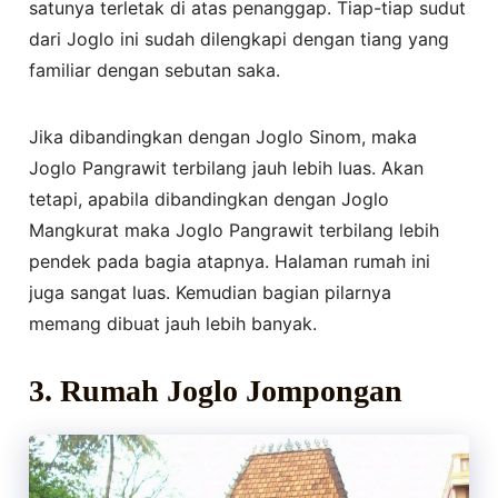
satunya terletak di atas penanggap. Tiap-tiap sudut
dari Joglo ini sudah dilengkapi dengan tiang yang
familiar dengan sebutan saka.
Jika dibandingkan dengan Joglo Sinom, maka
Joglo Pangrawit terbilang jauh lebih luas. Akan
tetapi, apabila dibandingkan dengan Joglo
Mangkurat maka Joglo Pangrawit terbilang lebih
pendek pada bagia atapnya. Halaman rumah ini
juga sangat luas. Kemudian bagian pilarnya
memang dibuat jauh lebih banyak.
3. Rumah Joglo Jompongan