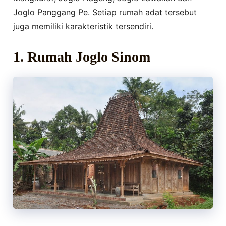
Joglo Panggang Pe. Setiap rumah adat tersebut
juga memiliki karakteristik tersendiri.
1. Rumah Joglo Sinom