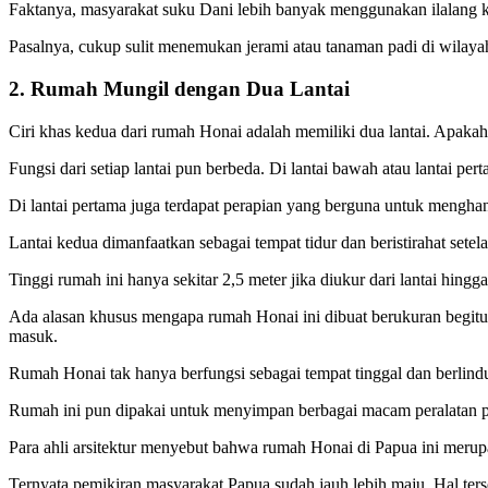
Faktanya, masyarakat suku Dani lebih banyak menggunakan ilalang 
Pasalnya, cukup sulit menemukan jerami atau tanaman padi di wilay
2. Rumah Mungil dengan Dua Lantai
Ciri khas kedua dari rumah Honai adalah memiliki dua lantai. Apakah
Fungsi dari setiap lantai pun berbeda. Di lantai bawah atau lantai 
Di lantai pertama juga terdapat perapian yang berguna untuk menghan
Lantai kedua dimanfaatkan sebagai tempat tidur dan beristirahat setela
Tinggi rumah ini hanya sekitar 2,5 meter jika diukur dari lantai hingg
Ada alasan khusus mengapa rumah Honai ini dibuat berukuran begitu k
masuk.
Rumah Honai tak hanya berfungsi sebagai tempat tinggal dan berlindu
Rumah ini pun dipakai untuk menyimpan berbagai macam peralatan p
Para ahli arsitektur menyebut bahwa rumah Honai di Papua ini merupak
Ternyata pemikiran masyarakat Papua sudah jauh lebih maju. Hal terseb