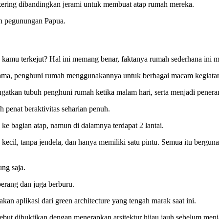
kering dibandingkan jerami untuk membuat atap rumah mereka.
ah pegunungan Papua.
 kamu terkejut? Hal ini memang benar, faktanya rumah sederhana ini me
pertama, penghuni rumah menggunakannya untuk berbagai macam kegiatan 
gatkan tubuh penghuni rumah ketika malam hari, serta menjadi peneran
h penat beraktivitas seharian penuh.
a ke bagian atap, namun di dalamnya terdapat 2 lantai.
ecil, tanpa jendela, dan hanya memiliki satu pintu. Semua itu bergun
ng saja.
erang dan juga berburu.
an aplikasi dari green architecture yang tengah marak saat ini.
ut dibuktikan dengan menerapkan arsitektur hijau jauh sebelum menjadi 