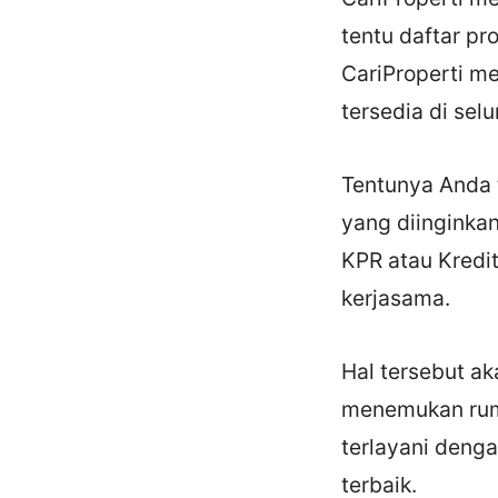
tentu daftar pro
CariProperti m
tersedia di sel
Tentunya Anda 
yang diinginkan
KPR atau Kredi
kerjasama.
Hal tersebut a
menemukan ruma
terlayani denga
terbaik.