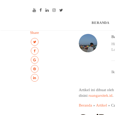
BERANDA
Share
Ba
Hi
Lo
Ik
Artikel ini dibuat ole
disini
ruangarsitek.id
.
Beranda
»
Artikel
»
Ca