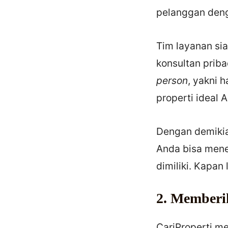
pelanggan deng
Tim layanan si
konsultan priba
person
, yakni 
properti ideal 
Dengan demikia
Anda bisa mene
dimiliki. Kapan
2. Memberi
CariProperti m