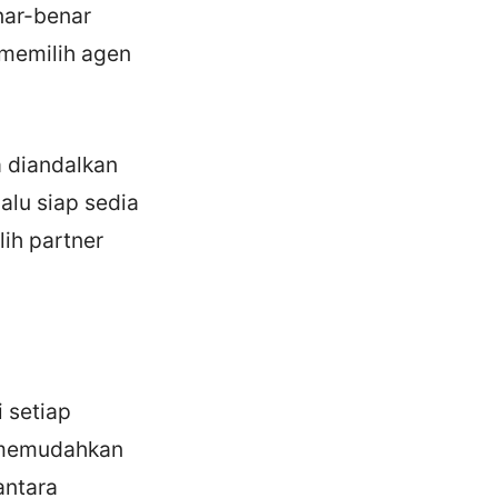
nar-benar
 memilih agen
a diandalkan
alu siap sedia
ih partner
 setiap
 memudahkan
antara