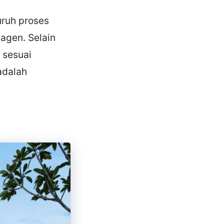
uruh proses
agen. Selain
a sesuai
adalah