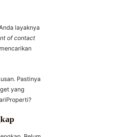
 Anda layaknya
nt of contact
 mencarikan
usan. Pastinya
dget yang
ariProperti?
ngkap
lengkap. Belum