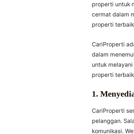
properti untuk
cermat dalam m
properti terbai
CariProperti ad
dalam menemukan
untuk melayani 
properti terbai
1. Menyedi
CariProperti s
pelanggan. Sal
komunikasi. Web