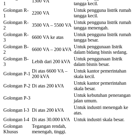
1300 VA
1
tangga kecil.
Golongan R-
Untuk pengguna listrik rumah
2200 VA
1
tangga kecil.
Golongan R-
Untuk pengguna listrik rumah
3500 VA – 5500 VA
2
tangga menengah.
Golongan R-
Untuk pengguna listrik rumah
6600 VA ke atas
3
tangga besar.
Golongan B-
Untuk penggunaan listrik
6600 VA – 200 kVA
2
dalam bidang bisnis sedang.
Golongan B-
Untuk penggunaan listrik
Lebih dari 200 kVA
3
dalam bisnis besar.
Di atas 6600 VA –
Untuk kantor pemerintahan
Golongan P-1
200 kVA
skala kecil.
Untuk kantor pemerintahan
Golongan P-2
Di atas 200 kVA
skala besar.
Untuk kebutuhan penerangan
Golongan P-3
jalan umum.
Untuk industri menengah ke
Golongan I-3
Di atas 200 kVA
atas.
Golongan I-4
Di atas 30.000 kVA
Untuk industri skala besar.
Golongan
Tegangan rendah,
Khusus
menengah, tinggi.