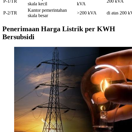
P-1/TR
200 kVA
skala kecil
kVA
Kantor pemerintahan
P-2/TR
>200 kVA
di atas 200 
skala besar
Penerimaan Harga Listrik per KWH
Bersubsidi