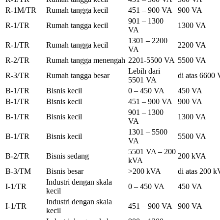
R-1M/TR
Rumah tangga kecil
451 – 900 VA
900 VA
901 – 1300
R-1/TR
Rumah tangga kecil
1300 VA
VA
1301 – 2200
R-1/TR
Rumah tangga kecil
2200 VA
VA
R-2/TR
Rumah tangga menengah
2201-5500 VA
5500 VA
Lebih dari
R-3/TR
Rumah tangga besar
di atas 6600
5501 VA
B-1/TR
Bisnis kecil
0 – 450 VA
450 VA
B-1/TR
Bisnis kecil
451 – 900 VA
900 VA
901 – 1300
B-1/TR
Bisnis kecil
1300 VA
VA
1301 – 5500
B-1/TR
Bisnis kecil
5500 VA
VA
5501 VA – 200
B-2/TR
Bisnis sedang
200 kVA
kVA
B-3/TM
Bisnis besar
>200 kVA
di atas 200 
Industri dengan skala
I-1/TR
0 – 450 VA
450 VA
kecil
Industri dengan skala
I-1/TR
451 – 900 VA
900 VA
kecil