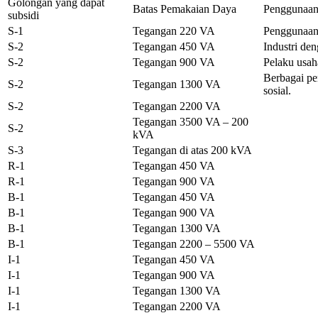
Golongan yang dapat
Batas Pemakaian Daya
Penggunaa
subsidi
S-1
Tegangan 220 VA
Penggunaan 
S-2
Tegangan 450 VA
Industri den
S-2
Tegangan 900 VA
Pelaku usah
Berbagai pe
S-2
Tegangan 1300 VA
sosial.
S-2
Tegangan 2200 VA
Tegangan 3500 VA – 200
S-2
kVA
S-3
Tegangan di atas 200 kVA
R-1
Tegangan 450 VA
R-1
Tegangan 900 VA
B-1
Tegangan 450 VA
B-1
Tegangan 900 VA
B-1
Tegangan 1300 VA
B-1
Tegangan 2200 – 5500 VA
I-1
Tegangan 450 VA
I-1
Tegangan 900 VA
I-1
Tegangan 1300 VA
I-1
Tegangan 2200 VA