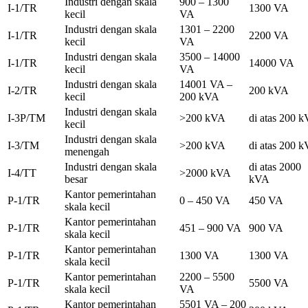
Industri dengan skala
900 – 1300
I-1/TR
1300 VA
kecil
VA
Industri dengan skala
1301 – 2200
I-1/TR
2200 VA
kecil
VA
Industri dengan skala
3500 – 14000
I-1/TR
14000 VA
kecil
VA
Industri dengan skala
14001 VA –
I-2/TR
200 kVA
kecil
200 kVA
Industri dengan skala
I-3P/TM
>200 kVA
di atas 200 
kecil
Industri dengan skala
I-3/TM
>200 kVA
di atas 200 
menengah
Industri dengan skala
di atas 2000
I-4/TT
>2000 kVA
besar
kVA
Kantor pemerintahan
P-1/TR
0 – 450 VA
450 VA
skala kecil
Kantor pemerintahan
P-1/TR
451 – 900 VA
900 VA
skala kecil
Kantor pemerintahan
P-1/TR
1300 VA
1300 VA
skala kecil
Kantor pemerintahan
2200 – 5500
P-1/TR
5500 VA
skala kecil
VA
Kantor pemerintahan
5501 VA – 200