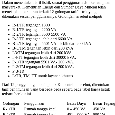
Dalam menentukan tarif listrik sesuai penggunaan dan kemampuan
masyarakat, Kementrian Energi dan Sumber Daya Mineral telah
menetapkan peraturan terkait 12 golongan tarif listrik yang
dikenakan sesuai penggunaannya. Golongan tersebut meliputi
R-1/TR tegangan 1300
R-1/TR tegangan 2200 VA;
R-2/TR tegangan 3500-5500 VA
R-3/TR tegangan lebih dari 6600 VA
B-2/TR tegangan 5501 VA – lebih dari 200 kVA.
B-3/TM tegangan lebih dari 200 kVA.
I-3/TM tegangan lebih dari 200 kVA.
I-4/TT tegangan lebih dari 30000 kVA.
P-1/TR tegangan 5501 VA- 200 kVA.
P-2/TM tegangan lebih dari 200 kVA.
P-3/TR .
L/TR, TM, TT untuk layanan khusus.
Dari 12 penggolongan oleh pihak Kementrian tersebut, ditentukan
tarif penggunaan yang berbeda-beda seperti pada tabel harga listrik
terbaru berikut ini.
Golongan
Penggunaan
Batas Daya
Besar Tegan
R-1/TR
Rumah tangga kecil
0 – 450 VA
450 VA
R-1/TR
Rumah tangga kecil
451 – 900 VA
900 VA